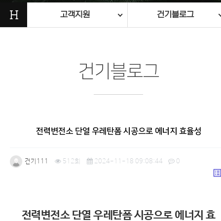
H
고객지원
건기블로그
건기블로그
전력변전소 단열 우레탄폼 시공으로 에너지 효율성
건기111
512회
2024-11-18 09:08:44
0
list_a
본문
전력변전소 단열 우레탄폼 시공으로 에너지 효