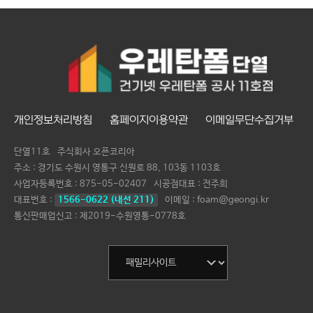
개인정보처리방침
홈페이지이용약관
이메일무단수집거부
단열11호
주식회사 오픈코리아
주소 : 경기도 수원시 영통구 신원로 88, 103동 1103호
사업자등록번호 :
875-05-02407
시공점대표 :
전주희
대표번호 :
1566-0622 (내선 211)
이메일 : foam@geongi.kr
통신판매업신고 : 제2019-수원영통-0778호