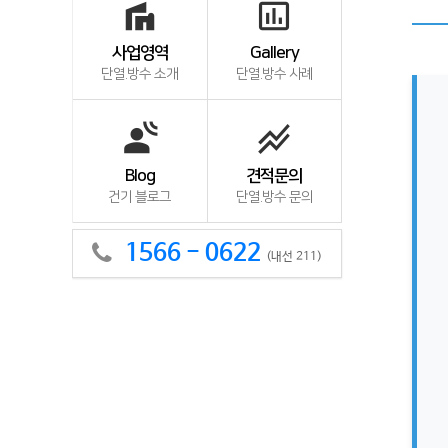
villa
insert_chart_outlined
사업영역
Gallery
단열.방수 소개
단열.방수 사례
spatial_audio
stacked_line_chart
Blog
견적문의
건기 블로그
단열.방수 문의
1566 - 0622
(내선 211)