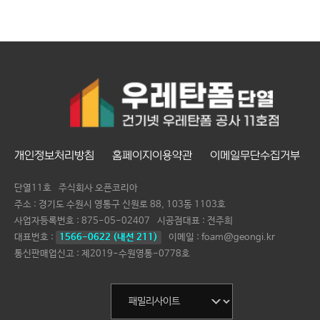
개인정보처리방침
홈페이지이용약관
이메일무단수집거부
단열11호
주식회사 오픈코리아
주소 : 경기도 수원시 영통구 신원로 88, 103동 1103호
사업자등록번호 :
875-05-02407
시공점대표 :
전주희
대표번호 :
1566-0622 (내선 211)
이메일 : foam@geongi.kr
통신판매업신고 : 제2019-수원영통-0778호