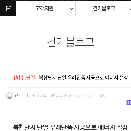
H
고객지원
건기블로그
건기블로그
[방수.단열]
복합단지 단열 우레탄폼 시공으로 에너지 절감
건기111
966회
2024-09-15 11:02:14
0
list_a
본문
복합단지 단열 우레탄폼 시공으로 에너지 절감