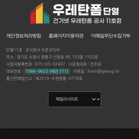
개인정보처리방침
홈페이지이용약관
이메일무단수집거부
단열11호
주식회사 오픈코리아
주소 : 경기도 수원시 영통구 신원로 88, 103동 1103호
사업자등록번호 :
875-05-02407
시공점대표 :
전주희
대표번호 :
1566-0622 (내선 211)
이메일 : foam@geongi.kr
통신판매업신고 : 제2019-수원영통-0778호