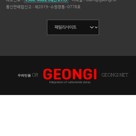
대표번호 :
1566-0622 (내선 211)
이메일 : foam@geongi.kr
통신판매업신고 : 제2019-수원영통-0778호
OR
GEONGI NET
우레탄폼