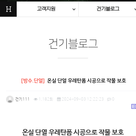
H
고객지원
건기블로그
건기블로그
[방수.단열]
온실 단열 우레탄폼 시공으로 작물 보호
건기111
1,182회
2024-09-03 12:22:23
0
list_a
본문
온실 단열 우레탄폼 시공으로 작물 보호