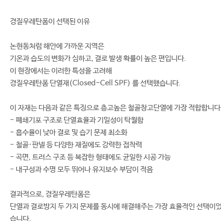
경질우레탄폼이 선택된 이유
논현동처럼 해안에 가까운 지역은
기온과 습도의 변화가 심하고, 결로 발생 확률이 높은 편입니다.
이 현장에서는 이러한 특성을 고려해
경질우레탄폼 단열재(Closed-Cell SPF) 를 선택했습니다.
이 자재는 다음과 같은 특징으로 층고높은 철골창고단열에 가장 적합합니다
- 폐쇄기포 구조로 단열효율과 기밀성이 탁월함
- 흡수율이 낮아 결로 및 습기 문제 최소화
- 철골·판넬 등 다양한 재질에도 강력한 접착력
- 곡면, 트러스 구조 등 복잡한 형태에도 균일한 시공 가능
- 내구성과 수명 모두 뛰어나 유지보수 부담이 적음
결과적으로, 경질우레탄폼은
단열과 결로방지 두 가지 문제를 동시에 해결해주는 가장 효율적인 선택이
습니다.