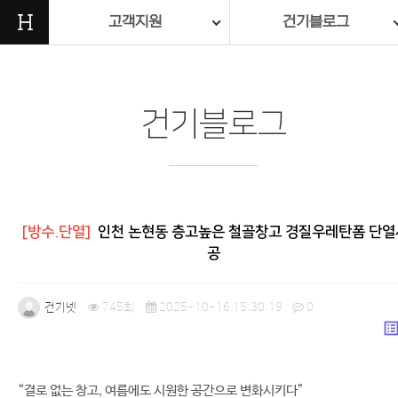
H
고객지원
건기블로그
건기블로그
[방수.단열]
인천 논현동 층고높은 철골창고 경질우레탄폼 단열
공
건기넷
745회
2025-10-16 15:30:19
0
list_a
본문
“결로 없는 창고, 여름에도 시원한 공간으로 변화시키다”