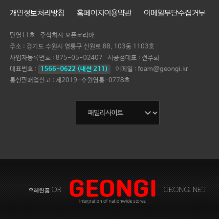
개인정보처리방침
홈페이지이용약관
이메일무단수집거부
단열11호
주식회사 오픈코리아
주소 : 경기도 수원시 영통구 신원로 88, 103동 1103호
사업자등록번호 :
875-05-02407
시공점대표 :
전주희
대표번호 :
1566-0622 (내선 211)
이메일 : foam@geongi.kr
통신판매업신고 : 제2019-수원영통-0778호
OR
GEONGI NET
우레탄폼