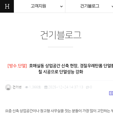
H
고객지원
건기블로그
건기블로그
[방수.단열]
호매실동 상업공간 신축 현장, 경질우레탄폼 단열
칠 시공으로 단열성능 강화
건기넷
1,366회
2025-12-24 14:37:13
0
list_a
본문
요즘 신축 상업공간이나 창고형 사무실을 짓는 분들이 가장 많이 고민하는 