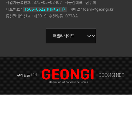
사업자등록번호 :
875-05-02407
시공점대표 :
전주희
대표번호 :
1566-0622 (내선 211)
이메일 : foam@geongi.kr
통신판매업신고 : 제2019-수원영통-0778호
OR
GEONGI NET
우레탄폼