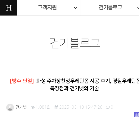
H
고객지원
건기블로그
건기블로그
[방수.단열]
화성 주차장천정우레탄폼 시공 후기, 경질우레탄
특장점과 건기넷의 기술
건기넷
1,081회
2025-03-10 15:47:26
0
list_a
본문