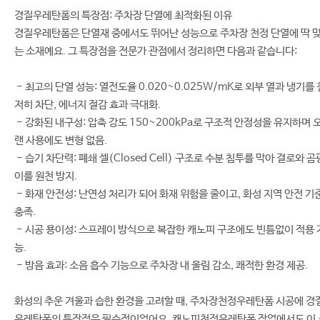
경질우레탄폼의 특장점: 주차장 단열에 최적화된 이유
경질우레탄폼은 단열재 중에서도 뛰어난 성능으로 주차장 천정 단열에 딱 
는 소재예요. 그 특장점을 전문가 관점에서 정리하면 다음과 같습니다:
- 최고의 단열 성능: 열전도율 0.020~0.025W/mK로 외부 열과 냉기를 
저히 차단, 에너지 절감 효과 극대화.
- 강화된 내구성: 압축 강도 150~200kPa로 구조적 안정성을 유지하며 
랜 사용에도 변형 없음.
- 습기 차단력: 폐쇄 셀(Closed Cell) 구조로 수분 침투를 막아 결로와 곰
이를 원천 방지.
- 화재 안전성: 난연성 처리가 되어 화재 위험을 줄이고, 화성 지역 안전 기
충족.
- 시공 용이성: 스프레이 방식으로 복잡한 캐노피 구조에도 빈틈없이 적용 
능.
- 방음 효과: 소음 흡수 기능으로 주차장 내 울림 감소, 쾌적한 환경 제공.
화성의 추운 겨울과 습한 환경을 고려할 때, 주차장천정우레탄폼 시공에 경
우레탄폼의 특장점은 필수적이었어요. 캐노피천정우레탄폼 작업에서도 이 