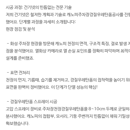
시공 과정: 건기넷의 빈틈없는 전문 기술
저희 건기넷은 철저한 계획과 기술로 캐노피주차장경질우레탄폼공사를 진
했어요. 단계별 과정을 자세히 소개합니다:
현장 점검 및 분석
- 화성 주차장 현장을 방문해 캐노피 천정의 면적, 구조적 특징, 결로 발생 
점을 분석했어요. 열화상 카메라로 열 손실 포인트를 정확히 파악하며 최적
설계를 준비했죠.
- 표면 전처리
천정의 먼지, 기름때, 습기를 제거하고, 경질우레탄폼의 접착력을 높이기 
표면을 완벽히 정비했어요. 이 단계가 단열 성능의 핵심!
- 경질우레탄폼 스프레이 시공
고압 스프레이 장비로 주차장천정경질우레탄폼을 8~10cm 두께로 균일
분사했어요. 캐노피의 접합부, 모서리, 기둥 주변까지 빈틈없이 채워 기밀
확보했습니다.