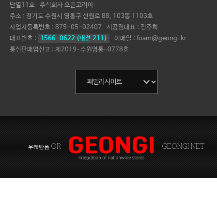
단열11호
주식회사 오픈코리아
주소 : 경기도 수원시 영통구 신원로 88, 103동 1103호
사업자등록번호 :
875-05-02407
시공점대표 :
전주희
대표번호 :
1566-0622 (내선 211)
이메일 : foam@geongi.kr
통신판매업신고 : 제2019-수원영통-0778호
OR
GEONGI NET
우레탄폼