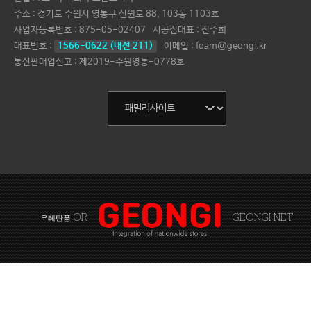
주소 : 경기도 수원시 영통구 신원로 88, 103동 1103호
사업자등록번호 :
875-05-02407
시공점대표 :
전주희
대표번호 :
1566-0622 (내선 211)
이메일 : foam@geongi.kr
통신판매업신고 : 제2019-수원영통-0778호
OR
GEONGI NET
우레탄폼