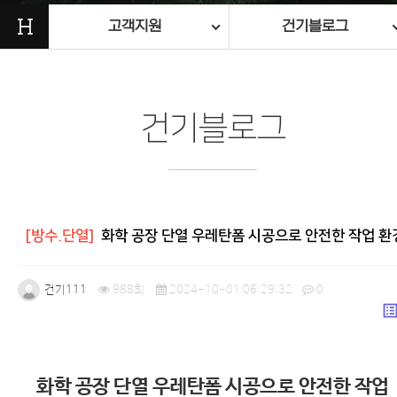
H
고객지원
건기블로그
건기블로그
[방수.단열]
화학 공장 단열 우레탄폼 시공으로 안전한 작업 환
건기111
988회
2024-10-01 06:29:32
0
list_a
본문
화학 공장 단열 우레탄폼 시공으로 안전한 작업