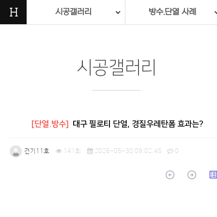
H
시공갤러리
방수.단열 사례
시공갤러리
[단열.방수]
대구 필로티 단열, 경질우레탄폼 효과는?
건기11호
141회
2026-05-30 09:02:45
0
arrow_circle_up
arrow_circle_up
list_a
본문