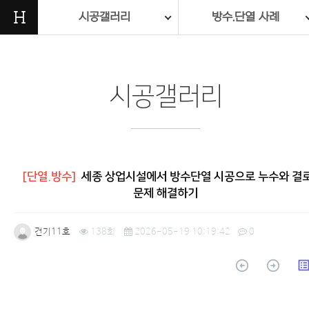
H
시공갤러리
방수.단열 사례
시공갤러리
[단열.방수]
세종 상업시설에서 방수단열 시공으로 누수와 결
문제 해결하기
건기11호
138회
2026-05-19 10:19:42
0
arrow_circle_up
arrow_circle_up
list_a
본문