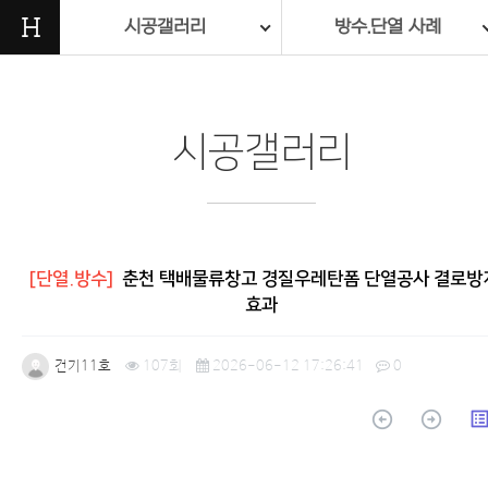
H
시공갤러리
방수.단열 사례
시공갤러리
[단열.방수]
춘천 택배물류창고 경질우레탄폼 단열공사 결로방
효과
건기11호
107회
2026-06-12 17:26:41
0
arrow_circle_up
arrow_circle_up
list_a
본문