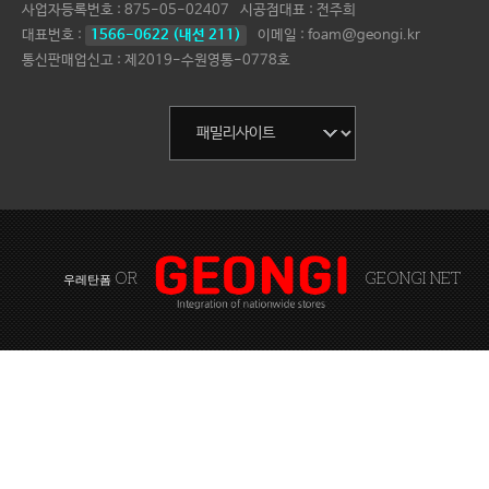
사업자등록번호 :
875-05-02407
시공점대표 :
전주희
대표번호 :
1566-0622 (내선 211)
이메일 : foam@geongi.kr
통신판매업신고 : 제2019-수원영통-0778호
OR
GEONGI NET
우레탄폼