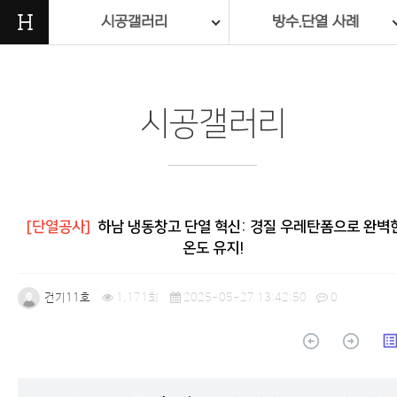
H
시공갤러리
방수.단열 사례
시공갤러리
[단열공사]
하남 냉동창고 단열 혁신: 경질 우레탄폼으로 완벽
온도 유지!
건기11호
1,171회
2025-05-27 13:42:50
0
arrow_circle_up
arrow_circle_up
list_a
본문