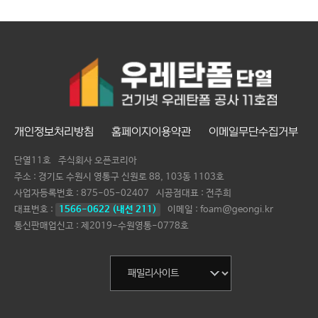
개인정보처리방침
홈페이지이용약관
이메일무단수집거부
단열11호
주식회사 오픈코리아
주소 : 경기도 수원시 영통구 신원로 88, 103동 1103호
사업자등록번호 :
875-05-02407
시공점대표 :
전주희
대표번호 :
1566-0622 (내선 211)
이메일 : foam@geongi.kr
통신판매업신고 : 제2019-수원영통-0778호