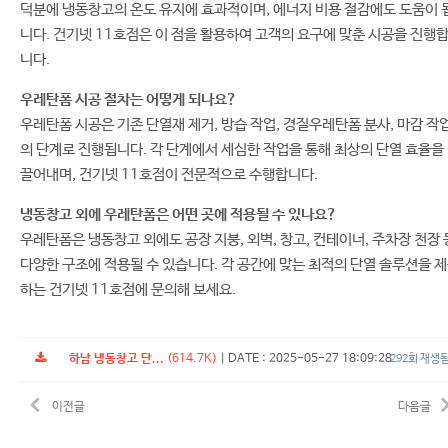
덕분에 냉동창고의 온도 유지에 효과적이며, 에너지 비용 절감에도 도움이 
니다. 건기넷 11호점은 이 점을 활용하여 고객의 요구에 맞춘 시공을 진행
니다.
우레탄폼 시공 절차는 어떻게 되나요?
우레탄폼 시공은 기존 단열재 제거, 방습 작업, 경질우레탄폼 분사, 마감 작
의 단계로 진행됩니다. 각 단계에서 세심한 작업을 통해 최상의 단열 효율을
끌어내며, 건기넷 11호점이 전문적으로 수행합니다.
냉동창고 외에 우레탄폼은 어떤 곳에 적용될 수 있나요?
우레탄폼은 냉동창고 외에도 공장 지붕, 외벽, 창고, 컨테이너, 주차장 천장 
다양한 구조에 적용될 수 있습니다. 각 공간에 맞는 최적의 단열 솔루션을 
하는 건기넷 11호점에 문의해 보세요.
하남 냉동창고 단...
(614.7K)
|
DATE : 2025-05-27 18:09:28
292회 재생
이전글
다음글