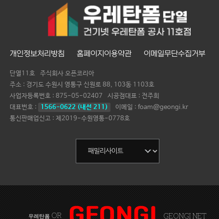
개인정보처리방침
홈페이지이용약관
이메일무단수집거부
단열11호
주식회사 오픈코리아
주소 : 경기도 수원시 영통구 신원로 88, 103동 1103호
사업자등록번호 :
875-05-02407
시공점대표 :
전주희
대표번호 :
1566-0622 (내선 211)
이메일 : foam@geongi.kr
통신판매업신고 : 제2019-수원영통-0778호
OR
GEONGI NET
우레탄폼