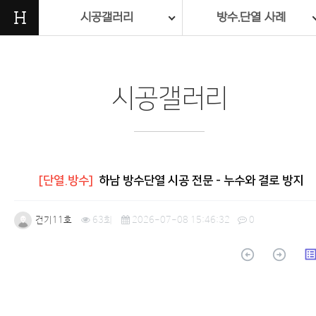
H
시공갤러리
방수.단열 사례
시공갤러리
[단열.방수]
하남 방수단열 시공 전문 - 누수와 결로 방지
건기11호
63회
2026-07-08 15:46:32
0
arrow_circle_up
arrow_circle_up
list_a
본문