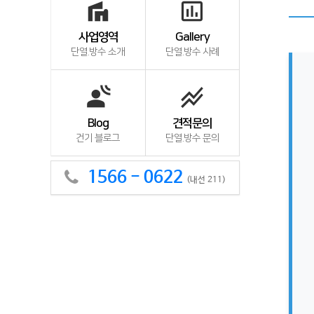
villa
insert_chart_outlined
사업영역
Gallery
단열.방수 소개
단열.방수 사례
spatial_audio
stacked_line_chart
Blog
견적문의
건기 블로그
단열.방수 문의
1566 - 0622
(내선 211)