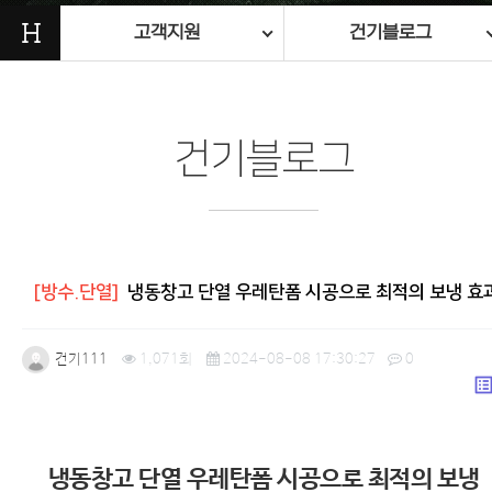
H
고객지원
건기블로그
건기블로그
[방수.단열]
냉동창고 단열 우레탄폼 시공으로 최적의 보냉 효
건기111
1,071회
2024-08-08 17:30:27
0
list_a
본문
냉동창고 단열 우레탄폼 시공으로 최적의 보냉