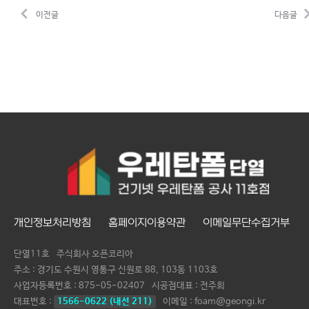
이전글
다음글
개인정보처리방침
홈페이지이용약관
이메일무단수집거부
단열11호
주식회사 오픈코리아
주소 : 경기도 수원시 영통구 신원로 88, 103동 1103호
사업자등록번호 :
875-05-02407
시공점대표 :
전주희
대표번호 :
1566-0622 (내선 211)
이메일 : foam@geongi.kr