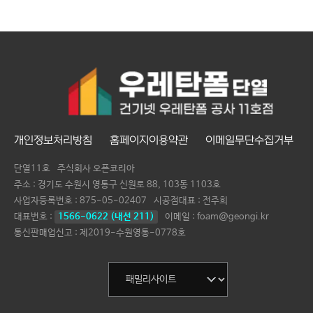
개인정보처리방침
홈페이지이용약관
이메일무단수집거부
단열11호
주식회사 오픈코리아
주소 : 경기도 수원시 영통구 신원로 88, 103동 1103호
사업자등록번호 :
875-05-02407
시공점대표 :
전주희
대표번호 :
1566-0622 (내선 211)
이메일 : foam@geongi.kr
통신판매업신고 : 제2019-수원영통-0778호