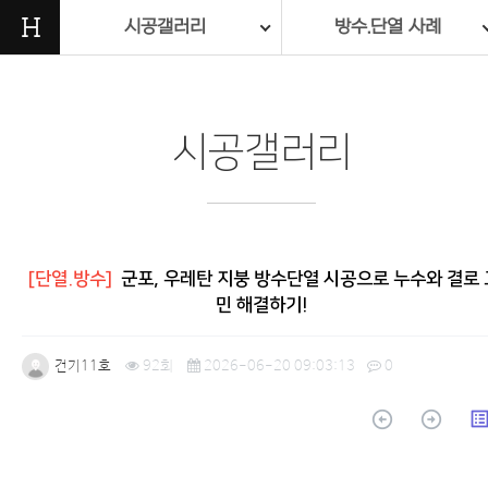
H
시공갤러리
방수.단열 사례
시공갤러리
[단열.방수]
군포, 우레탄 지붕 방수단열 시공으로 누수와 결로 
민 해결하기!
건기11호
92회
2026-06-20 09:03:13
0
arrow_circle_up
arrow_circle_up
list_a
본문