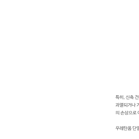
특히, 신축 
과열되거나 겨
의 손상으로 
우레탄폼 단