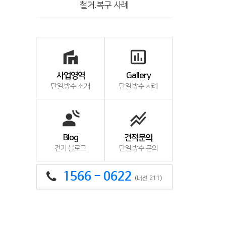
철거.복구 사례
villa
insert_chart_outlined
사업영역
Gallery
단열.방수 소개
단열.방수 사례
spatial_audio
stacked_line_chart
Blog
견적문의
건기 블로그
단열.방수 문의
1566 - 0622
(내선 211)