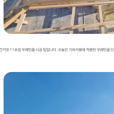
건기넷 11호점 우레탄폼 시공 팀입니다. 오늘은 기와지붕에 적용한 우레탄폼 