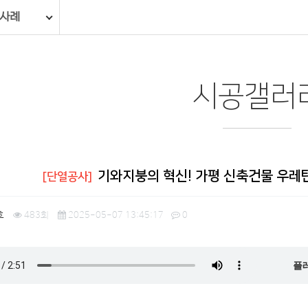
 사례
시공갤러
기와지붕의 혁신! 가평 신축건물 우레
[단열공사]
호
483회
2025-05-07 13:45:17
0
플