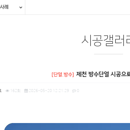
 사례
시공갤러
제천 방수단열 시공으로
[단열.방수]
호
162회
2026-05-20 12:21:29
0