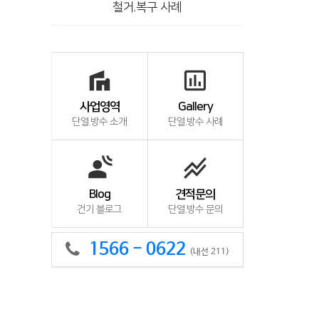
철거.복구 사례
villa
insert_chart_outlined
사업영역
Gallery
단열.방수 소개
단열.방수 사례
spatial_audio
stacked_line_chart
Blog
견적문의
건기 블로그
단열.방수 문의
1566 - 0622
(내선 211)