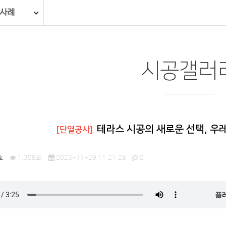
 사례
시공갤러
테라스 시공의 새로운 선택, 우
[단열공사]
호
1,308회
2023-11-29 11:21:28
0
플