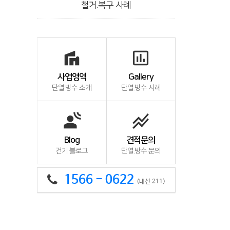
철거.복구 사례
villa
insert_chart_outlined
사업영역
Gallery
단열.방수 소개
단열.방수 사례
spatial_audio
stacked_line_chart
Blog
견적문의
건기 블로그
단열.방수 문의
1566 - 0622
(내선 211)