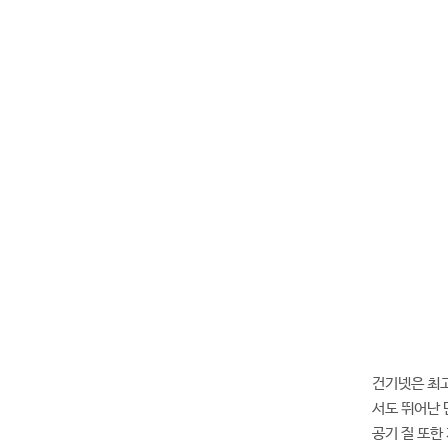
건기넷은 최
서도 뛰어난 
공기 질 또한